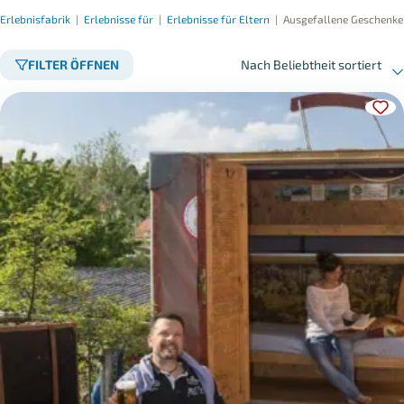
Erlebnisfabrik
|
Erlebnisse für
|
Erlebnisse für Eltern
|
Ausgefallene Geschenke
FILTER ÖFFNEN
Nach Beliebtheit sortiert