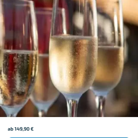
ab
149,90
€