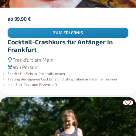
ab
99,90
€
ZUM ERLEBNIS
Cocktail-Crashkurs für Anfänger in
Frankfurt
Frankfurt am Main
ab 1 Person
Schritt für Schritt Cocktails mixen
Tasting der eigenen Cocktails und Glasproben anderer Teilnehmer
Inkl. Zertifikat und Rezeptheft