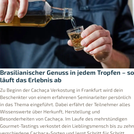
Brasilianischer Genuss in jedem Tropfen – so
läuft das Erlebnis ab
Zu Beginn der Cachaça Verkostung in Frankfurt wird dein
Beschenkter von einem erfahrenen Seminarleiter persönlich
in das Thema eingeführt. Dabei erfährt der Teilnehmer alles
Wissenswerte über Herkunft, Herstellung und
Besonderheiten von Cachaça. Im Laufe des mehrstündigen
Gourmet-Tastings verkostet dein Lieblingsmensch bis zu zehn
verschiedene Cachaça-Sorten und lernt Schritt für Schritt,