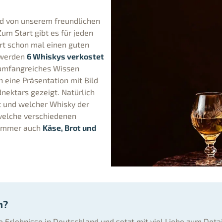
nd von unserem freundlichen
m Start gibt es für jeden
fert schon mal einen guten
 werden
6 Whiskys verkostet
 umfangreiches Wissen
 eine Präsentation mit Bild
nektars gezeigt. Natürlich
t und welcher Whisky der
welche verschiedenen
h immer auch
Käse, Brot und
n?
ne Erlebnisse in Deutschland und setzt mit viel Liebe zum Deta