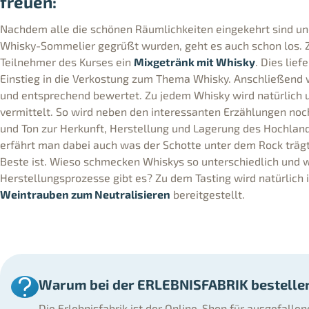
freuen:
Nachdem alle die schönen Räumlichkeiten eingekehrt sind u
Whisky-Sommelier gegrüßt wurden, geht es auch schon los. Zu
Teilnehmer des Kurses ein
Mixgetränk mit Whisky
. Dies lie
Einstieg in die Verkostung zum Thema Whisky. Anschließend
und entsprechend bewertet. Zu jedem Whisky wird natürlich
vermittelt. So wird neben den interessanten Erzählungen noch
und Ton zur Herkunft, Herstellung und Lagerung des Hochland
erfährt man dabei auch was der Schotte unter dem Rock träg
Beste ist. Wieso schmecken Whiskys so unterschiedlich und 
Herstellungsprozesse gibt es? Zu dem Tasting wird natürlic
Weintrauben zum Neutralisieren
bereitgestellt.
Warum bei der ERLEBNISFABRIK bestelle
Die Erlebnisfabrik ist der Online-Shop für ausgefalle