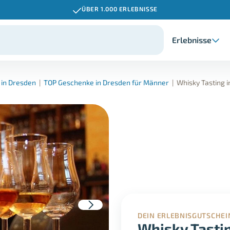
ÜBER 1.000 ERLEBNISSE
Erlebnisse
 in Dresden
|
TOP Geschenke in Dresden für Männer
|
Whisky Tasting 
DEIN ERLEBNISGUTSCHEI
Whisky Tasti