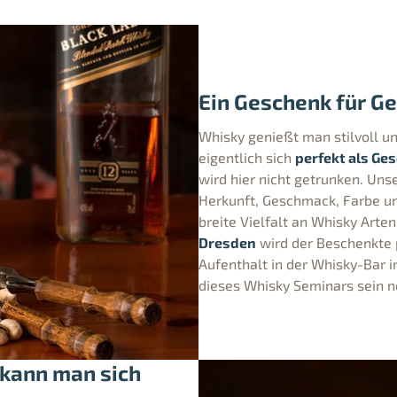
Ein Geschenk für Ge
Whisky genießt man stilvoll u
eigentlich sich
perfekt als Ge
wird hier nicht getrunken. Uns
Herkunft, Geschmack, Farbe un
breite Vielfalt an Whisky Art
Dresden
wird der Beschenkte p
Aufenthalt in der Whisky-Bar i
dieses Whisky Seminars sein n
 kann man sich