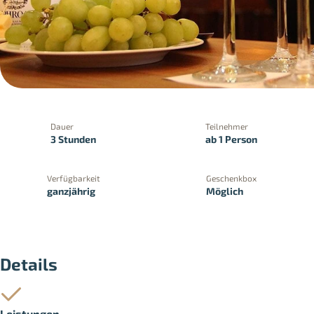
Dauer
Teilnehmer
3 Stunden
ab 1 Person
Verfügbarkeit
Geschenkbox
ganzjährig
Möglich
PayPal
Kreditkartenzahlung
Zahlung 
Details
Leistungen