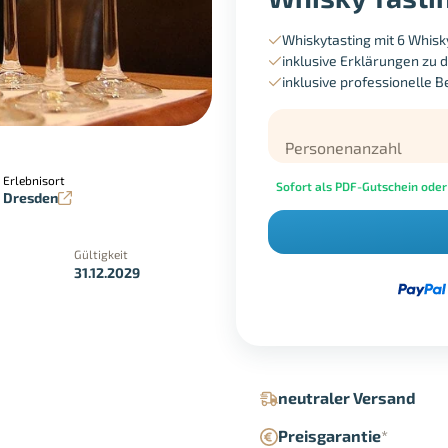
Whiskytasting mit 6 Whis
inklusive Erklärungen zu 
inklusive professionelle 
Personenanzahl
Erlebnisort
Sofort als PDF-Gutschein oder
Dresden
Gültigkeit
31.12.2029
in der Geschäftsstelle
Google Pay
neutraler Versand
Preisgarantie
*