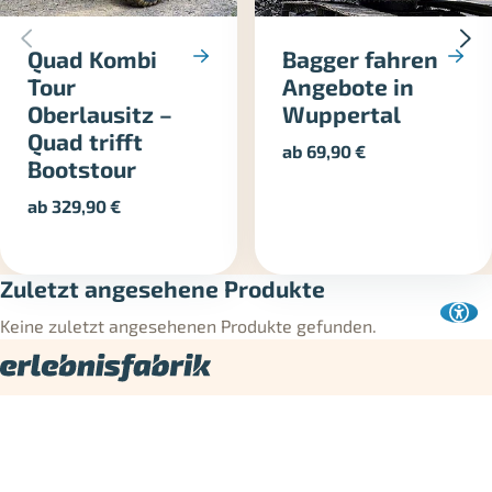
Quad Kombi
Bagger fahren
Tour
Angebote in
Oberlausitz –
Wuppertal
Quad trifft
ab
69,90
€
Bootstour
ab
329,90
€
Zuletzt angesehene Produkte
Keine zuletzt angesehenen Produkte gefunden.
Die Erlebnisfabrik ist Dein Shop für Erlebnisgeschenke und
Erlebnisgutscheine in Deutschland. Hier findest Du
Geschenkideen für jeden Anlass – von
Action
und
Motorsport
über
Essen & Trinken
bis
Wellness und Entspannung
.