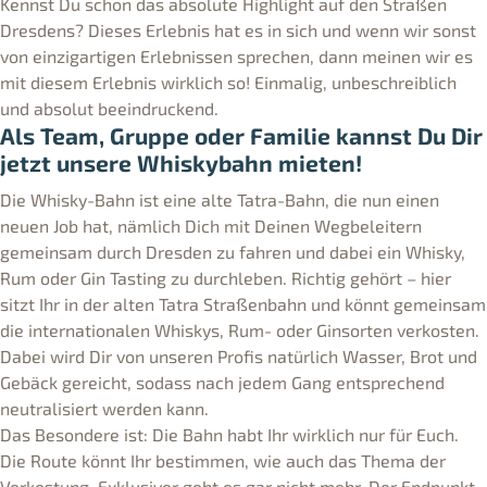
Kennst Du schon das absolute Highlight auf den Straßen
Dresdens? Dieses Erlebnis hat es in sich und wenn wir sonst
von einzigartigen Erlebnissen sprechen, dann meinen wir es
mit diesem Erlebnis wirklich so! Einmalig, unbeschreiblich
und absolut beeindruckend.
Als Team, Gruppe oder Familie kannst Du Dir
jetzt unsere Whiskybahn mieten!
Die Whisky-Bahn ist eine alte Tatra-Bahn, die nun einen
neuen Job hat, nämlich Dich mit Deinen Wegbeleitern
gemeinsam durch Dresden zu fahren und dabei ein Whisky,
Rum oder Gin Tasting zu durchleben. Richtig gehört – hier
sitzt Ihr in der alten Tatra Straßenbahn und könnt gemeinsam
die internationalen Whiskys, Rum- oder Ginsorten verkosten.
Dabei wird Dir von unseren Profis natürlich Wasser, Brot und
Gebäck gereicht, sodass nach jedem Gang entsprechend
neutralisiert werden kann.
Das Besondere ist: Die Bahn habt Ihr wirklich nur für Euch.
Die Route könnt Ihr bestimmen, wie auch das Thema der
Verkostung. Exklusiver geht es gar nicht mehr. Der Endpunkt