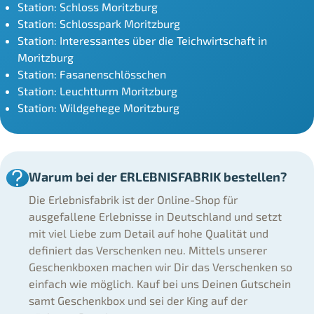
Station: Schloss Moritzburg
Station: Schlosspark Moritzburg
Station: Interessantes über die Teichwirtschaft in
Moritzburg
Station: Fasanenschlösschen
Station: Leuchtturm Moritzburg
Station: Wildgehege Moritzburg
Warum bei der ERLEBNISFABRIK bestellen?
Die Erlebnisfabrik ist der Online-Shop für
ausgefallene Erlebnisse in Deutschland und setzt
mit viel Liebe zum Detail auf hohe Qualität und
definiert das Verschenken neu. Mittels unserer
Geschenkboxen machen wir Dir das Verschenken so
einfach wie möglich. Kauf bei uns Deinen Gutschein
samt Geschenkbox und sei der King auf der