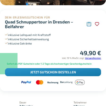
DEIN ERLEBNISGUTSCHEIN FÜR
Quad Schnuppertour in Dresden –
Beifahrer
inklusive Leihquad mit Kraftstoff
inklusive Sicherheitseinweisung
inklusive Getränke
49,90
€
inkl. 19 % MwSt.
zzgl.
Versandkosten
Sofort als PDF-Gutschein oder 1-2 Tage als hochwertiger Geschenkgutschein
JETZT GUTSCHEIN BESTELLEN
Rechnung
Dauer
Teilnehmer