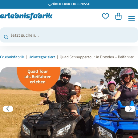
ÜBER 1.000 ERLEBNISSE
Erlebnisfabrik
|
Unkategorisiert
|
Quad Schnuppertour in Dresden – Beifahrer