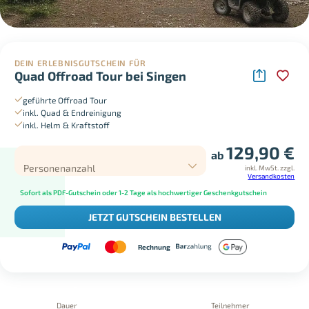
DEIN ERLEBNISGUTSCHEIN FÜR
Quad Offroad Tour bei Singen
geführte Offroad Tour
inkl. Quad & Endreinigung
inkl. Helm & Kraftstoff
129,90
€
ab
Personenanzahl
inkl. MwSt.
zzgl.
Versandkosten
Sofort als PDF-Gutschein oder 1-2 Tage als hochwertiger Geschenkgutschein
JETZT GUTSCHEIN BESTELLEN
Rechnung
Dauer
Teilnehmer