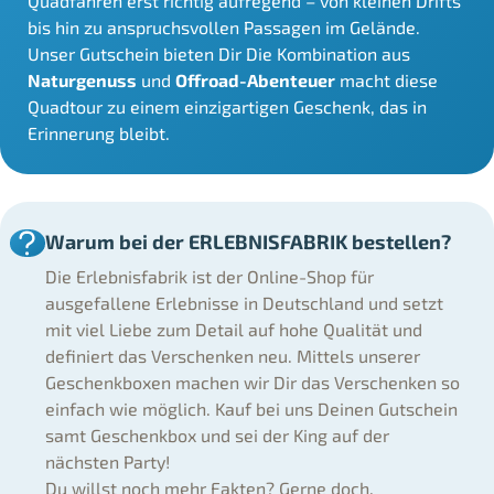
Quadfahren erst richtig aufregend – von kleinen Drifts
bis hin zu anspruchsvollen Passagen im Gelände.
Unser Gutschein bieten Dir Die Kombination aus
Naturgenuss
und
Offroad-Abenteuer
macht diese
Quadtour zu einem einzigartigen Geschenk, das in
Erinnerung bleibt.
Warum bei der ERLEBNISFABRIK bestellen?
Die Erlebnisfabrik ist der Online-Shop für
ausgefallene Erlebnisse in Deutschland und setzt
mit viel Liebe zum Detail auf hohe Qualität und
definiert das Verschenken neu. Mittels unserer
Geschenkboxen machen wir Dir das Verschenken so
einfach wie möglich. Kauf bei uns Deinen Gutschein
samt Geschenkbox und sei der King auf der
nächsten Party!
Du willst noch mehr Fakten? Gerne doch.