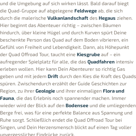
und die Umgebung auf sich wirken lässt. Bald darauf biegt
die Quad-Gruppe auf abgelegene
Feldwege
ab, die sich
durch die malerische
Vulkanlandschaft
des
Hegaus
ziehen.
Hier beginnt das Abenteuer richtig – zwischen Bäumen
hindurch, über kleine Hügel und durch Kurven spürt Deine
beschenkte Person das Quad auf dem Boden vibrieren, ein
Gefühl von Freiheit und Lebendigkeit. Dann, als Höhepunkt
der Quad Offroad Tour, taucht eine
Kiesgrube
auf – ein
aufregender Spielplatz für alle, die das
Quadfahren
intensiv
erleben wollen. Hier kann Dein Abenteurer so richtig Gas
geben und mit jedem
Drift
durch den Kies die Kraft des Quads
spüren. Zwischendurch erzählt der Guide Geschichten zur
Region, zu ihrer
Geologie
und ihrer einmaligen
Flora und
Fauna
, die das Erlebnis noch spannender machen. Immer
wieder wird der Blick auf den
Bodensee
und die umliegenden
Berge frei, was für eine perfekte Balance aus Spannung und
Ruhe sorgt. Schließlich endet die Quad Offroad Tour bei
Singen, und Dein Herzensmensch blickt auf einen Tag voller
unvergesslicher Eindrücke zurück.