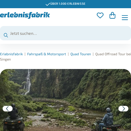
ÜBER 1.000 ERLEBNISSE
Erlebnisfabrik
|
Fahrspaß & Motorsport
|
Quad Touren
|
Quad Offroad Tour bei
Singen