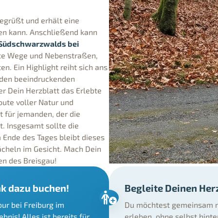
grüßt und erhält eine
gen kann. Anschließend kann
Südschwarzwalds bei
ckte Wege und Nebenstraßen,
. Ein Highlight reiht sich ans
 den beeindruckenden
r Dein Herzblatt das Erlebte
oute voller Natur und
t für jemanden, der die
t. Insgesamt sollte die
 Ende des Tages bleibt dieses
ächeln im Gesicht. Mach Dein
en des Breisgau!
k dazu buchen!
Begleite Deinen Her
ur bei Freiburg im
Du möchtest gemeinsam m
nis! Alles ist bereits für
erleben, ohne selbst hint