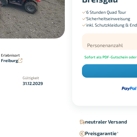
6 Stunden Quad Tour
Sicherheitseinweisung
inkl. Schutzkleidung & En
Personenanzahl
Erlebnisort
Sofort als PDF-Gutschein oder
Freiburg
Gültigkeit
31.12.2029
in der Geschäftsstelle
Google Pay
neutraler Versand
Preisgarantie
*