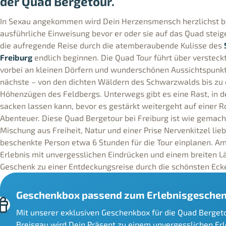
der Quad Bergetour.
In Sexau angekommen wird Dein Herzensmensch herzlichst be
ausführliche Einweisung bevor er oder sie auf das Quad stei
die aufregende Reise durch die atemberaubende Kulisse des
Freiburg
endlich beginnen. Die Quad Tour führt über verste
vorbei an kleinen Dörfern und wunderschönen Aussichtspunkten
nächste – von den dichten Wäldern des Schwarzwalds bis zu
Höhenzügen des Feldbergs. Unterwegs gibt es eine Rast, in de
sacken lassen kann, bevor es gestärkt weitergeht auf einer R
Abenteuer. Diese Quad Bergetour bei Freiburg ist wie gemach
Mischung aus Freiheit, Natur und einer Prise Nervenkitzel lieb
beschenkte Person etwa 6 Stunden für die Tour einplanen. Am
Erlebnis mit unvergesslichen Eindrücken und einem breiten L
Geschenk zu einer Entdeckungsreise durch die schönsten Eck
Geschenkbox passend zum Erlebnisgeschen
Mit unserer exklusiven Geschenkbox für die Quad Bergeto
Breisgau wird Dein Präsent zu einem unvergesslichen Erleb