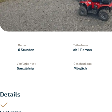
Dauer
Teilnehmer
6 Stunden
ab 1 Person
Verfügbarkeit
Geschenkbox
Ganzjährig
Möglich
PayPal
Kreditkartenzahlung
Zahlung 
Details
Leistungen