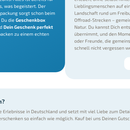
s, was begeistert. Der
Lieblingsmenschen auf ein
erpackung sorgt schon beim
Landschaft rund um Freibu
 Du die
Geschenkbox
Offroad-Strecken – gemein
nd
Dein Geschenk perfekt
Natur. Du kannst Dich ent
packen zu einem echten
übernimmt, und den Moment
oder Freunde, die gemeins
schnell nicht vergessen w
n?
ne Erlebnisse in Deutschland und setzt mit viel Liebe zum Deta
rschenken so einfach wie möglich. Kauf bei uns Deinen Gutsc