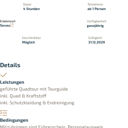
Dauer
Teilnehmer
4 Stunden
ab 1 Person
Erlebnisort
Verfügbarkeit
Sexau
ganzjährig
Geschenkbox
Gültigkeit
Möglich
31.12.2029
Details
Leistungen
geführte Quadtour mit Tourguide
inkl. Quad & Kraftstoff
inkl. Schutzkleidung & Endreinigung
Bedingungen
Mitzubringen sind Führerschein, Personalausweis