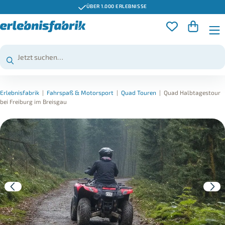
ÜBER 1.000 ERLEBNISSE
Erlebnisfabrik
|
Fahrspaß & Motorsport
|
Quad Touren
|
Quad Halbtagestour
bei Freiburg im Breisgau