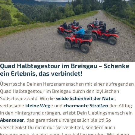
Quad Halbtagestour im Breisgau – Schenke
ein Erlebnis, das verbindet!
Überrasche Deinen Herzensmenschen mit einer aufregenden
Quad Halbtagestour im Breisgau durch den idyllischen
Südschwarzwald. Wo die
wilde Schönheit der Natu
r,
verlassene
kleine Weg
e und
charmante Straßen
den Alltag
in den Hintergrund drängen, erlebt Dein Lieblingsmensch ein
Abenteuer
, das garantiert unvergesslich bleibt! So
verschenkst Du nicht nur Nervenkitzel, sondern auch
Erinnerungen, die ein Leben lang halten werden. Mit einem