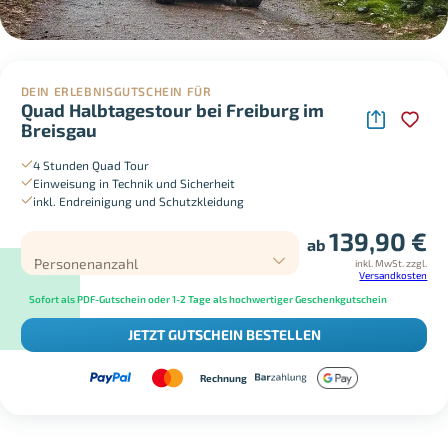
DEIN ERLEBNISGUTSCHEIN FÜR
Quad Halbtagestour bei Freiburg im
Breisgau
4 Stunden Quad Tour
Einweisung in Technik und Sicherheit
inkl. Endreinigung und Schutzkleidung
139,90
€
ab
Personenanzahl
inkl. MwSt.
zzgl.
Versandkosten
Sofort als PDF-Gutschein oder 1-2 Tage als hochwertiger Geschenkgutschein
JETZT GUTSCHEIN BESTELLEN
Rechnung