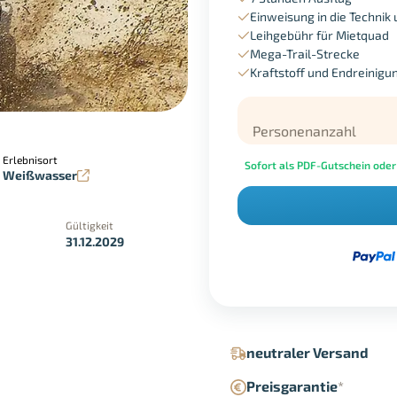
Einweisung in die Technik 
Leihgebühr für Mietquad
Mega-Trail-Strecke
Kraftstoff und Endreinigu
Personenanzahl
Erlebnisort
Sofort als PDF-Gutschein oder
Weißwasser
Gültigkeit
31.12.2029
in der Geschäftsstelle
Google Pay
neutraler Versand
Preisgarantie
*