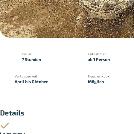
Dauer
Teilnehmer
7 Stunden
ab 1 Person
Verfügbarkeit
Geschenkbox
April bis Oktober
Möglich
PayPal
Kreditkartenzahlung
Zahlung 
Details
Leistungen