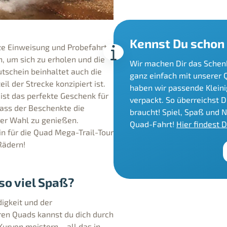
Kennst Du schon
ze Einweisung und Probefahrt,
n, um sich zu erholen und die
Wir machen Dir das Schen
utschein beinhaltet auch die
ganz einfach mit unserer
il der Strecke konzipiert ist.
haben wir passende Kleini
ist das perfekte Geschenk für
verpackt. So überreichst 
 dass der Beschenkte die
braucht! Spiel, Spaß und 
iner Wahl zu genießen.
Quad-Fahrt!
Hier findest 
n für die Quad Mega-Trail-Tour
Rädern!
so viel Spaß?
digkeit und der
ren Quads kannst du dich durch
rven meistern – all das in