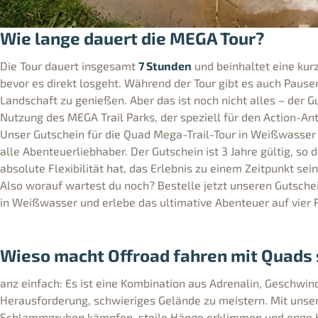
Wie lange dauert die MEGA Tour?
Die Tour dauert insgesamt
7 Stunden
und beinhaltet eine kur
bevor es direkt losgeht. Während der Tour gibt es auch Pause
Landschaft zu genießen. Aber das ist noch nicht alles – der G
Nutzung des MEGA Trail Parks, der speziell für den Action-Ante
Unser Gutschein für die Quad Mega-Trail-Tour in Weißwasser 
alle Abenteuerliebhaber. Der Gutschein ist 3 Jahre gültig, so
absolute Flexibilität hat, das Erlebnis zu einem Zeitpunkt se
Also worauf wartest du noch? Bestelle jetzt unseren Gutschei
in Weißwasser und erlebe das ultimative Abenteuer auf vier 
Wieso macht Offroad fahren mit Quads 
anz einfach: Es ist eine Kombination aus Adrenalin, Geschwin
Herausforderung, schwieriges Gelände zu meistern. Mit unse
Schlammgruben kämpfen, steile Hänge erklimmen und enge Ku