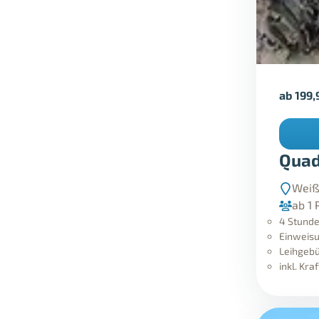
ab
199,
Quad
Weiß
ab 1 
4 Stunde
Einweisu
Leihgebü
inkl. Kra