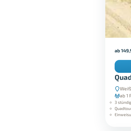
ab
149
Quad
Weiß
ab 1 
3 stündig
Quadtour
Einweisu