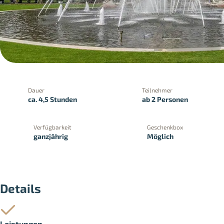
Dauer
Teilnehmer
ca. 4,5 Stunden
ab 2 Personen
Verfügbarkeit
Geschenkbox
ganzjährig
Möglich
PayPal
Kreditkartenzahlung
Zahlung 
Details
Leistungen