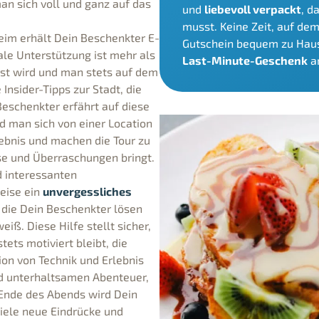
an sich voll und ganz auf das
und
liebevoll verpackt
, d
musst. Keine Zeit, auf de
eim erhält Dein Beschenkter E-
Gutschein bequem zu Haus
ale Unterstützung ist mehr als
Last-Minute-Geschenk
an
asst wird und man stets auf dem
Insider-Tipps zur Stadt, die
eschenkter erfährt auf diese
d man sich von einer Location
ebnis und machen die Tour zu
sse und Überraschungen bringt.
d interessanten
Reise ein
unvergessliches
, die Dein Beschenkter lösen
ß. Diese Hilfe stellt sicher,
ets motiviert bleibt, die
on von Technik und Erlebnis
nd unterhaltsamen Abenteuer,
Ende des Abends wird Dein
viele neue Eindrücke und