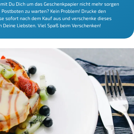
amit Du Dich um das Geschenkpapier nicht mehr sorgen
m Postboten zu warten? Kein Problem! Drucke den
e sofort nach dem Kauf aus und verschenke dieses
 Deine Liebsten. Viel Spaß beim Verschenken!