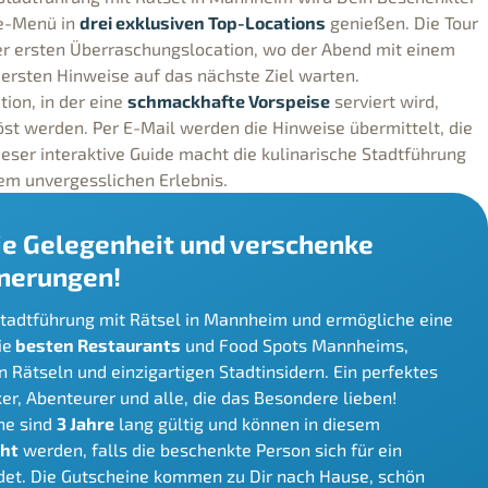
ge-Menü in
drei exklusiven Top-Locations
genießen. Die Tour
er ersten Überraschungslocation, wo der Abend mit einem
 ersten Hinweise auf das nächste Ziel warten.
ion, in der eine
schmackhafte Vorspeise
serviert wird,
t werden. Per E-Mail werden die Hinweise übermittelt, die
ieser interaktive Guide macht die kulinarische Stadtführung
em unvergesslichen Erlebnis.
ie Gelegenheit und verschenke
nnerungen!
Stadtführung mit Rätsel in Mannheim und ermögliche eine
ie
besten Restaurants
und Food Spots Mannheims,
 Rätseln und einzigartigen Stadtinsidern. Ein perfektes
r, Abenteurer und alle, die das Besondere lieben!
ne sind
3 Jahre
lang gültig und können in diesem
ht
werden, falls die beschenkte Person sich für ein
det. Die Gutscheine kommen zu Dir nach Hause, schön