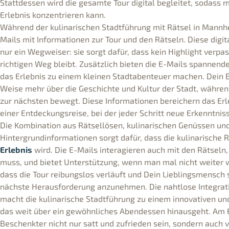
Stattdessen wird die gesamte Tour digital begleitet, sodass m
Erlebnis konzentrieren kann.
Während der kulinarischen Stadtführung mit Rätsel in Mannh
Mails mit Informationen zur Tour und den Rätseln. Diese digit
nur ein Wegweiser: sie sorgt dafür, dass kein Highlight verp
richtigen Weg bleibt. Zusätzlich bieten die E-Mails spannende 
das Erlebnis zu einem kleinen Stadtabenteuer machen. Dein B
Weise mehr über die Geschichte und Kultur der Stadt, währen
zur nächsten bewegt. Diese Informationen bereichern das Erl
einer Entdeckungsreise, bei der jeder Schritt neue Erkenntni
Die Kombination aus Rätsellösen, kulinarischen Genüssen un
Hintergrundinformationen sorgt dafür, dass die kulinarische 
Erlebnis
wird. Die E-Mails interagieren auch mit den Rätseln
muss, und bietet Unterstützung, wenn man mal nicht weiter wei
dass die Tour reibungslos verläuft und Dein Lieblingsmensch st
nächste Herausforderung anzunehmen. Die nahtlose Integrati
macht die kulinarische Stadtführung zu einem innovativen u
das weit über ein gewöhnliches Abendessen hinausgeht. Am 
Beschenkter nicht nur satt und zufrieden sein, sondern auch 