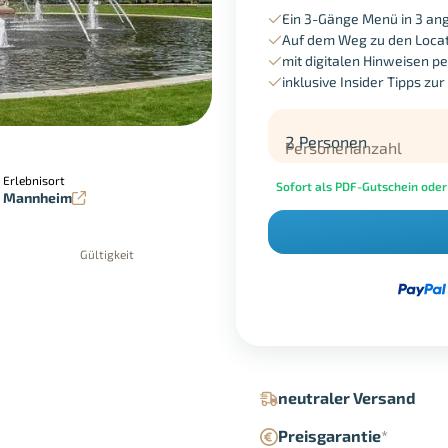
Ein 3-Gänge Menü in 3 an
Auf dem Weg zu den Locati
mit digitalen Hinweisen pe
inklusive Insider Tipps zur
2 Personen
Personenanzahl
Erlebnisort
Sofort als PDF-Gutschein oder
Mannheim
Gültigkeit
in der Geschäftsstelle
Google Pay
neutraler Versand
Preisgarantie
*