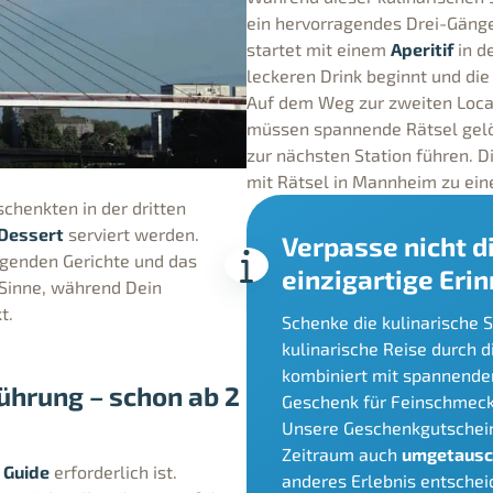
ein hervorragendes Drei-Gän
startet mit einem
Aperitif
in d
leckeren Drink beginnt und die
Auf dem Weg zur zweiten Locat
müssen spannende Rätsel gelös
zur nächsten Station führen. D
mit Rätsel in Mannheim zu ein
chenkten in der dritten
Dessert
serviert werden.
Verpasse nicht d
agenden Gerichte und das
einzigartige Eri
 Sinne, während Dein
t.
Schenke die kulinarische 
kulinarische Reise durch d
kombiniert mit spannenden
ührung – schon ab 2
Geschenk für Feinschmecke
Unsere Geschenkgutschei
Zeitraum auch
umgetausc
 Guide
erforderlich ist.
anderes Erlebnis entschei