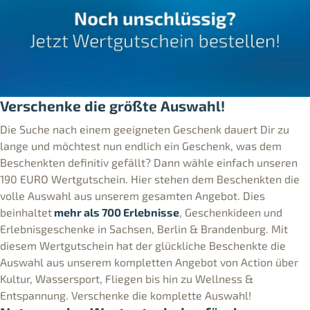
Verschenke die größte Auswahl!
Die Suche nach einem geeigneten Geschenk dauert Dir zu
lange und möchtest nun endlich ein Geschenk, was dem
Beschenkten definitiv gefällt? Dann wähle einfach unseren
190 EURO Wertgutschein. Hier stehen dem Beschenkten die
volle Auswahl aus unserem gesamten Angebot. Dies
beinhaltet
mehr als 700 Erlebnisse
, Geschenkideen und
Erlebnisgeschenke in Sachsen, Berlin & Brandenburg. Mit
diesem Wertgutschein hat der glückliche Beschenkte die
Auswahl aus unserem kompletten Angebot von Action über
Kultur, Wassersport, Fliegen bis hin zu Wellness &
Entspannung. Verschenke die komplette Auswahl!