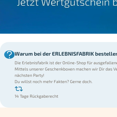
Warum bei der ERLEBNISFABRIK bestelle
Die Erlebnisfabrik ist der Online-Shop für ausgefalle
Mittels unserer Geschenkboxen machen wir Dir das Ve
nächsten Party!
Du willst noch mehr Fakten? Gerne doch.
14 Tage Rückgaberecht