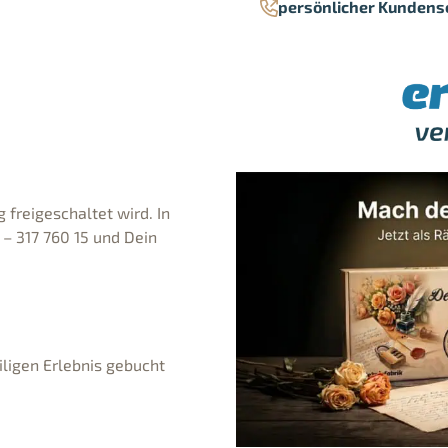
persönlicher Kundens
 freigeschaltet wird. In
 – 317 760 15 und Dein
iligen Erlebnis gebucht