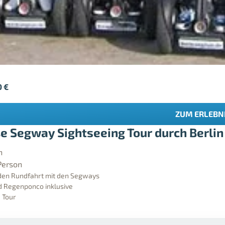
0
€
ZUM ERLEBN
e Segway Sightseeing Tour durch Berlin
n
Person
den Rundfahrt mit den Segways
 Regenponco inklusive
 Tour