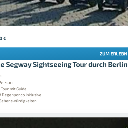
90
€
ZUM ERLEBN
ne Segway Sightseeing Tour durch Berlin
n
Person
 Tour mit Guide
 Regenponco inklusive
 Sehenswürdigkeiten