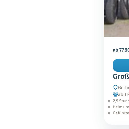
ab
77,9
Groß
Berli
ab 1 
2,5 Stun
Helm und
Geführte