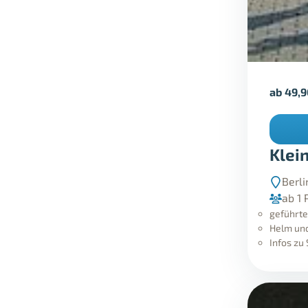
ab
49,
Klei
Berli
ab 1 
geführte
Helm und
Infos zu