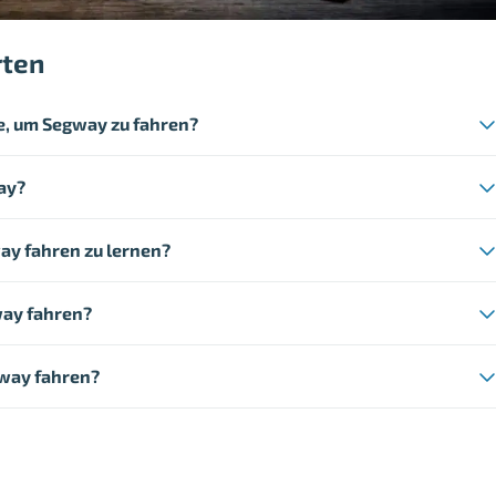
rten
e, um Segway zu fahren?
ay?
ay fahren zu lernen?
way fahren?
gway fahren?