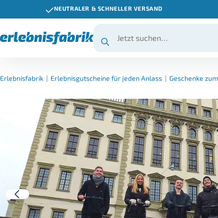
NEUTRALER & SCHNELLER VERSAND
Erlebnisfabrik
|
Erlebnisgutscheine für jeden Anlass
|
Geschenke zum