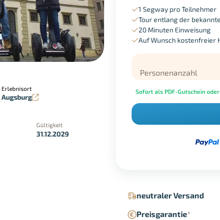
1 Segway pro Teilnehmer
Tour entlang der bekannte
20 Minuten Einweisung
Auf Wunsch kostenfreier
Personenanzahl
Erlebnisort
Sofort als PDF-Gutschein oder
Augsburg
Gültigkeit
31.12.2029
in der Geschäftsstelle
Google Pay
neutraler Versand
Preisgarantie
*