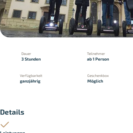
Dauer
Teilnehmer
3 Stunden
ab 1 Person
Verfügbarkeit
Geschenkbox
ganzjährig
Möglich
PayPal
Kreditkartenzahlung
Zahlung 
Details
Leistungen