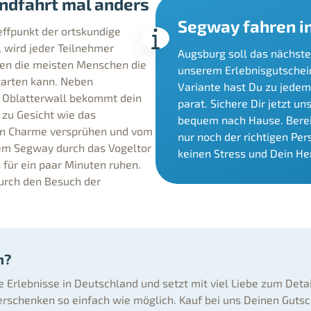
ndfahrt mal anders
Segway fahren i
ffpunkt der ortskundige
 wird jeder Teilnehmer
Augsburg soll das nächst
chen die meisten Menschen die
unserem Erlebnisgutschein
starten kann. Neben
Variante hast Du zu jedem
 Oblatterwall bekommt dein
parat. Sichere Dir jetzt u
 zu Gesicht wie das
bequem nach Hause. Bereit
nen Charme versprühen und vom
nur noch der richtigen Pe
dem Segway durch das Vogeltor
keinen Stress und Dein He
 für ein paar Minuten ruhen.
durch den Besuch der
n?
ne Erlebnisse in Deutschland und setzt mit viel Liebe zum Deta
rschenken so einfach wie möglich. Kauf bei uns Deinen Gutsc