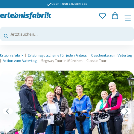
ÜBER 1.000 ERLEBNISSE
Erlebnisfabrik
|
Erlebnisgutscheine für jeden Anlass
|
Geschenke zum Vatertag
|
Action zum Vatertag
|
Segway Tour in München – Classic Tour