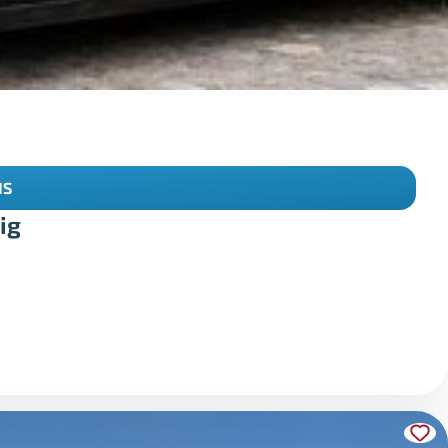
IS
ig