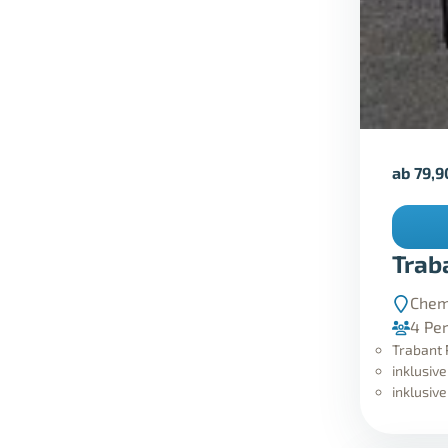
ab
79,
Trab
Chem
4 Pe
Trabant 
inklusiv
inklusiv