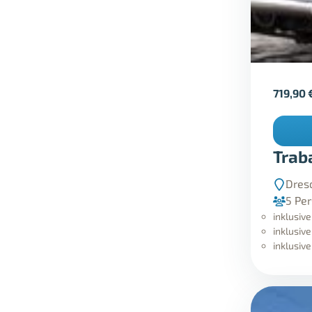
719,90
Trab
Dres
5 Pe
inklusiv
inklusiv
inklusiv