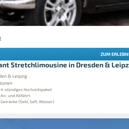
€
ZUM ERLEBN
ant Stretchlimousine in Dresden & Leipz
den & Leipzig
rsonen
e 4-stündiges Hochzeitspaket
e An- und Abfahrt
e Getränke (Sekt, Saft, Wasser)