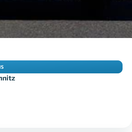
IS
mnitz