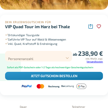
DEIN ERLEBNISGUTSCHEIN FÜR
VIP Quad Tour im Harz bei Thale
Ortskundiger Tourguide
Geführte VIP Tour auf Wald & Wiesenwegen
inkl. Quad, Kraftstoff & Endreinigung
238,90
€
ab
Personenanzahl
inkl. MwSt.
zzgl.
Versandkosten
Sofort als PDF-Gutschein oder 1-2 Tage als hochwertiger Geschenkgutschein
JETZT GUTSCHEIN BESTELLEN
Rechnung
Dauer
Teilnehmer