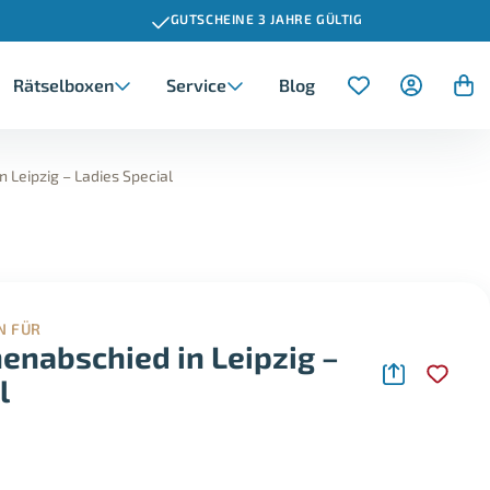
GUTSCHEINE 3 JAHRE GÜLTIG
Rätselboxen
Service
Blog
Dresden
Ausgefallene Firmenincentive
Action & Abenteuer
Erlebnisse für Frauen
Geburtstag
 Leipzig – Ladies Special
Chemnitz
Fahrspaß & Motorsport
Erlebnisse für Eltern
Schulabschluss
Wellness & Entspannung
Erlebnisse für Oma und Opa
Jahrestag
N FÜR
enabschied in Leipzig –
Valentinstag
l