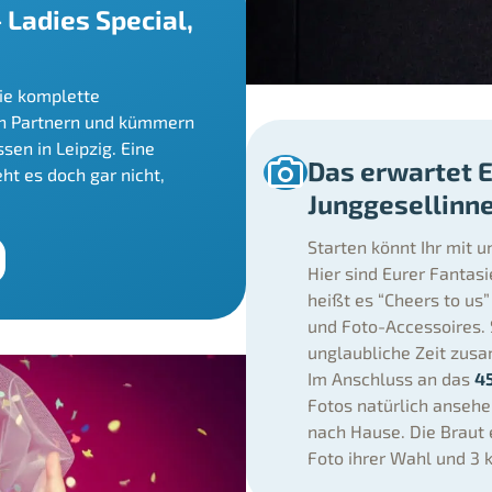
 Ladies Special,
die komplette
en Partnern und kümmern
sen in Leipzig. Eine
Das erwartet 
ht es doch gar nicht,
Junggesellinne
Starten könnt Ihr mit 
Hier sind Eurer Fantasi
heißt es “Cheers to us
und Foto-Accessoires. 
unglaubliche Zeit zusa
Im Anschluss an das
4
Fotos natürlich anseh
nach Hause. Die Braut 
Foto ihrer Wahl und 3 k