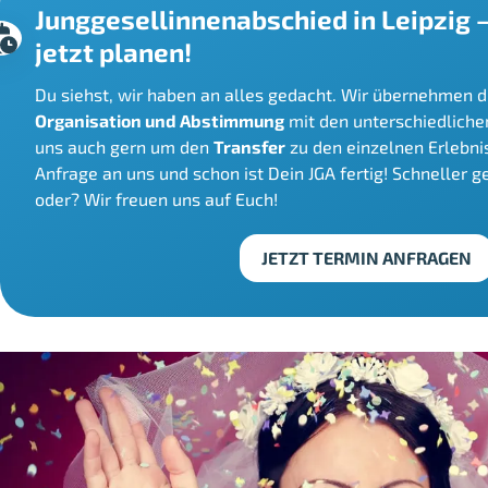
Junggesellinnenabschied in Leipzig –
jetzt planen!
Du siehst, wir haben an alles gedacht. Wir übernehmen 
Organisation und Abstimmung
mit den unterschiedlich
uns auch gern um den
Transfer
zu den einzelnen Erlebnis
Anfrage an uns und schon ist Dein JGA fertig! Schneller ge
oder? Wir freuen uns auf Euch!
JETZT TERMIN ANFRAGEN