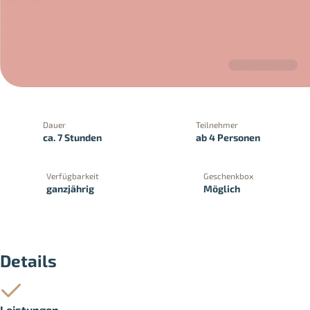
Dauer
Teilnehmer
ca. 7 Stunden
ab 4 Personen
PayPal
Kreditkartenzahlung
Zahlung 
Verfügbarkeit
Geschenkbox
ganzjährig
Möglich
Details
Leistungen