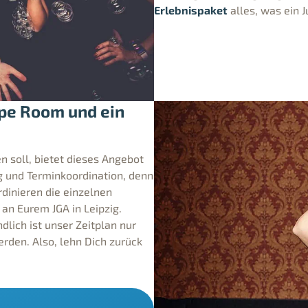
Erlebnispaket
alles, was ein 
ape Room und ein
 soll, bietet dieses Angebot
 und Terminkoordination, denn
rdinieren die einzelnen
 an Eurem JGA in Leipzig.
ndlich ist unser Zeitplan nur
rden. Also, lehn Dich zurück