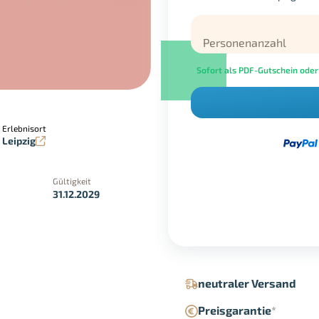
Personenanzahl
Sofort als PDF-Gutschein oder
Erlebnisort
Leipzig
in der Geschäftsstelle
Google Pay
Gültigkeit
31.12.2029
neutraler Versand
Preisgarantie
*