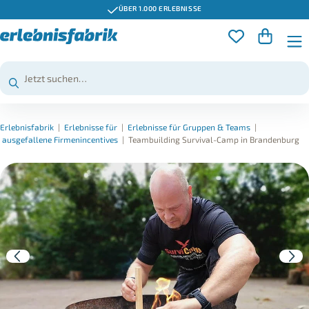
ÜBER 1.000 ERLEBNISSE
Erlebnisfabrik
|
Erlebnisse für
|
Erlebnisse für Gruppen & Teams
|
ausgefallene Firmenincentives
|
Teambuilding Survival-Camp in Brandenburg