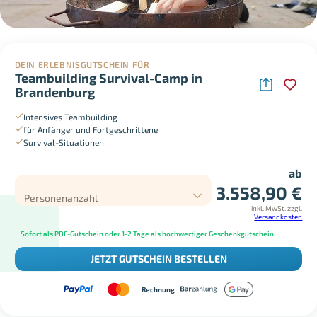
DEIN ERLEBNISGUTSCHEIN FÜR
Teambuilding Survival-Camp in
Brandenburg
Intensives Teambuilding
für Anfänger und Fortgeschrittene
Survival-Situationen
ab
3.558,90
€
Personenanzahl
inkl. MwSt.
zzgl.
Versandkosten
Sofort als PDF-Gutschein oder 1-2 Tage als hochwertiger Geschenkgutschein
JETZT GUTSCHEIN BESTELLEN
Rechnung