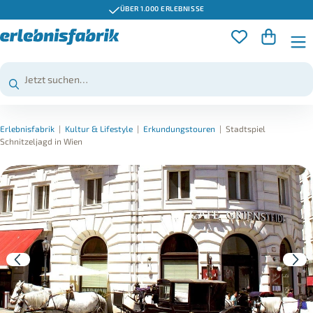
ÜBER 1.000 ERLEBNISSE
Erlebnisfabrik
|
Kultur & Lifestyle
|
Erkundungstouren
|
Stadtspiel
Schnitzeljagd in Wien