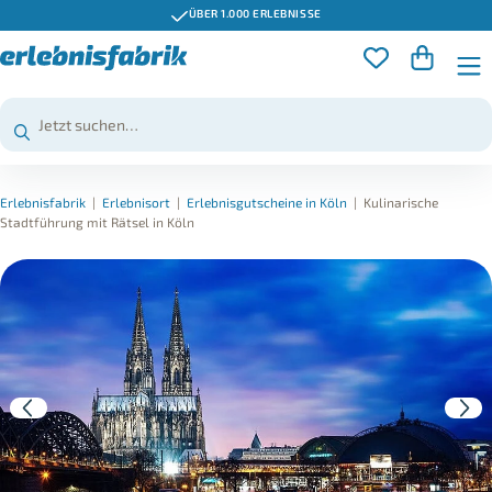
ÜBER 1.000 ERLEBNISSE
Erlebnisfabrik
|
Erlebnisort
|
Erlebnisgutscheine in Köln
|
Kulinarische
Stadtführung mit Rätsel in Köln