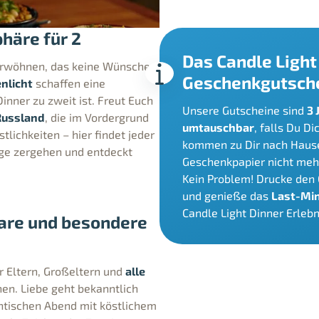
häre für 2
Das Candle Light 
erwöhnen, das keine Wünsche
Geschenkgutsch
nlicht
schaffen eine
inner zu zweit ist. Freut Euch
Unsere Gutscheine sind
3 
 Russland
, die im Vordergrund
umtauschbar
, falls Du D
tlichkeiten – hier findet jeder
kommen zu Dir nach Haus
nge zergehen und entdeckt
Geschenkpapier nicht mehr
Kein Problem! Drucke den
und genieße das
Last-Mi
Candle Light Dinner Erlebn
aare und besondere
r Eltern, Großeltern und
alle
hen. Liebe geht bekanntlich
ntischen Abend mit köstlichem