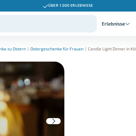
ÜBER 1.000 ERLEBNISSE
Erlebnisse
nke zu Ostern
|
Ostergeschenke für Frauen
|
Candle Light Dinner in Kö