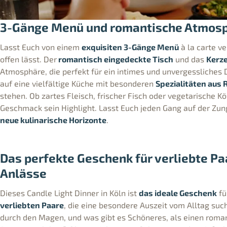
3-Gänge Menü und romantische Atmosp
Lasst Euch von einem
exquisiten 3-Gänge Menü
à la carte v
offen lässt. Der
romantisch eingedeckte Tisch
und das
Kerze
Atmosphäre, die perfekt für ein intimes und unvergessliches D
auf eine vielfältige Küche mit besonderen
Spezialitäten aus
stehen. Ob zartes Fleisch, frischer Fisch oder vegetarische Kös
Geschmack sein Highlight. Lasst Euch jeden Gang auf der Zu
neue kulinarische Horizonte
.
Das perfekte Geschenk für verliebte P
Anlässe
Dieses Candle Light Dinner in Köln ist
das ideale Geschenk
fü
verliebten Paare
, die eine besondere Auszeit vom Alltag suc
durch den Magen, und was gibt es Schöneres, als einen roma