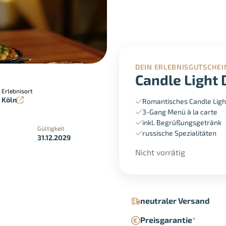
DEIN ERLEBNISGUTSCHEI
Candle Light 
Erlebnisort
Köln
Romantisches Candle Ligh
3-Gang Menü à la carte
inkl. Begrüßungsgetränk
Gültigkeit
russische Spezialitäten
31.12.2029
Nicht vorrätig
neutraler Versand
Preisgarantie
*