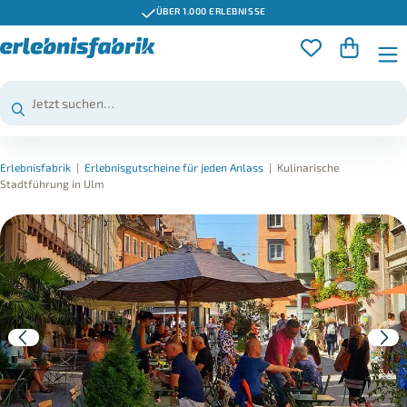
ÜBER 1.000 ERLEBNISSE
Erlebnisfabrik
|
Erlebnisgutscheine für jeden Anlass
|
Kulinarische
Stadtführung in Ulm