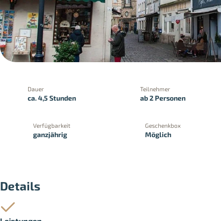
Dauer
Teilnehmer
ca. 4,5 Stunden
ab 2 Personen
Verfügbarkeit
Geschenkbox
ganzjährig
Möglich
PayPal
Kreditkartenzahlung
Zahlung 
Details
Leistungen