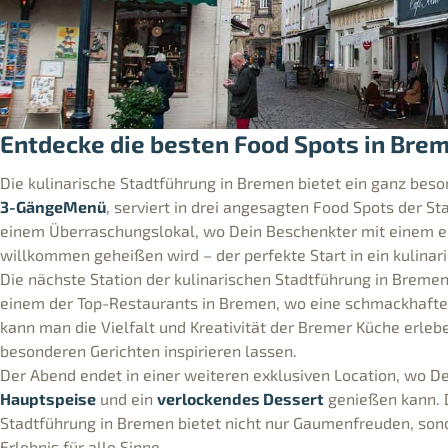
Entdecke die besten Food Spots in Bre
Die kulinarische Stadtführung in Bremen bietet ein ganz beson
3-GängeMenü
, serviert in drei angesagten Food Spots der St
einem Überraschungslokal, wo Dein Beschenkter mit einem 
willkommen geheißen wird – der perfekte Start in ein kulinar
Die nächste Station der kulinarischen Stadtführung in Breme
einem der Top-Restaurants in Bremen, wo eine schmackhafte V
kann man die Vielfalt und Kreativität der Bremer Küche erleb
besonderen Gerichten inspirieren lassen.
Der Abend endet in einer weiteren exklusiven Location, wo D
Hauptspeise
und ein
verlockendes Dessert
genießen kann. D
Stadtführung in Bremen bietet nicht nur Gaumenfreuden, son
Erlebnis für alle Sinne.