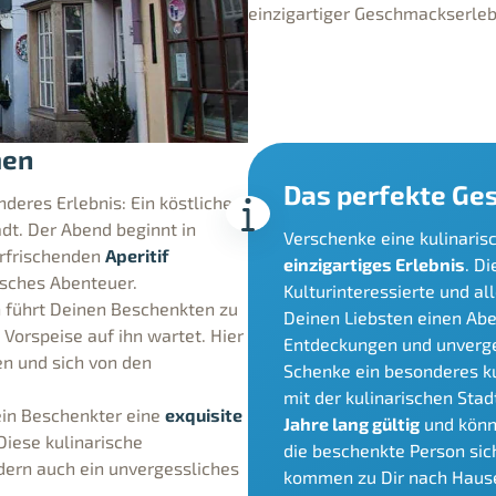
einzigartiger Geschmackserleb
men
Das perfekte Ge
deres Erlebnis: Ein köstliches
adt. Der Abend beginnt in
Verschenke eine kulinaris
erfrischenden
Aperitif
einzigartiges Erlebnis
. D
isches Abenteuer.
Kulturinteressierte und al
n führt Deinen Beschenkten zu
Deinen Liebsten einen Abe
orspeise auf ihn wartet. Hier
Entdeckungen und unverge
en und sich von den
Schenke ein besonderes k
mit der kulinarischen Sta
ein Beschenkter eine
exquisite
Jahre lang gültig
und könn
iese kulinarische
die beschenkte Person sich
dern auch ein unvergessliches
kommen zu Dir nach Haus