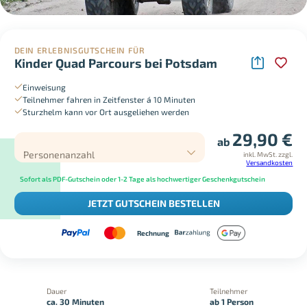
DEIN ERLEBNISGUTSCHEIN FÜR
Kinder Quad Parcours bei Potsdam
Einweisung
Teilnehmer fahren in Zeitfenster á 10 Minuten
Sturzhelm kann vor Ort ausgeliehen werden
29,90
€
ab
Personenanzahl
inkl. MwSt.
zzgl.
Versandkosten
Sofort als PDF-Gutschein oder 1-2 Tage als hochwertiger Geschenkgutschein
JETZT GUTSCHEIN BESTELLEN
Rechnung
Dauer
Teilnehmer
ca. 30 Minuten
ab 1 Person