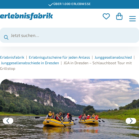
ÜBER 1.000 ERLEBNISSE
Erlebnisfabrik
|
Erlebnisgutscheine für jeden Anlass
|
Junggesellenabschied
|
Junggesellenabschiede in Dresden
|
JGA in Dresden – Schlauchboot Tour mit
Grillstop