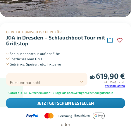
DEIN ERLEBNISGUTSCHEIN FÜR
JGA in Dresden – Schlauchboot Tour mit
Grillstop
Schlauchboottour auf der Elbe
Köstliches vom Grill
Getränke, Speisen, etc. inklusive
619,90
€
ab
Personenanzahl
inkl. MwSt.
zzgl.
Versandkosten
Sofort als PDF-Gutschein oder 1-2 Tage als hochwertiger Geschenkgutschein
JETZT GUTSCHEIN BESTELLEN
Rechnung
oder