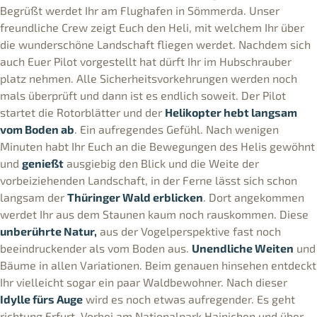
Begrüßt werdet Ihr am Flughafen in Sömmerda. Unser
freundliche Crew zeigt Euch den Heli, mit welchem Ihr über
die wunderschöne Landschaft fliegen werdet. Nachdem sich
auch Euer Pilot vorgestellt hat dürft Ihr im Hubschrauber
platz nehmen. Alle Sicherheitsvorkehrungen werden noch
mals überprüft und dann ist es endlich soweit. Der Pilot
startet die Rotorblätter und der
Helikopter hebt langsam
vom Boden ab
. Ein aufregendes Gefühl. Nach wenigen
Minuten habt Ihr Euch an die Bewegungen des Helis gewöhnt
und
genießt
ausgiebig den Blick und die Weite der
vorbeiziehenden Landschaft, in der Ferne lässt sich schon
langsam der
Thüringer Wald erblicken
. Dort angekommen
werdet Ihr aus dem Staunen kaum noch rauskommen. Diese
unberührte Natur,
aus der Vogelperspektive fast noch
beeindruckender als vom Boden aus.
Unendliche Weiten
und
Bäume in allen Variationen. Beim genauen hinsehen entdeckt
Ihr vielleicht sogar ein paar Waldbewohner. Nach dieser
Idylle fürs Auge
wird es noch etwas aufregender. Es geht
richtung Erfurt. Vorbei am Nationalpark Hainichen und über