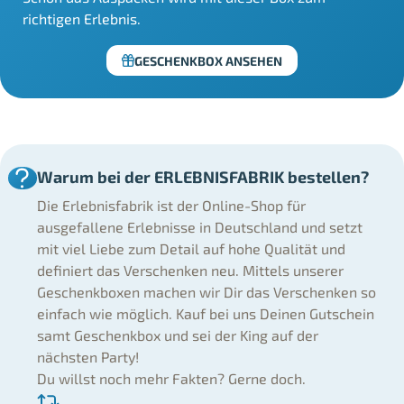
richtigen Erlebnis.
GESCHENKBOX ANSEHEN
Warum bei der ERLEBNISFABRIK bestellen?
Die Erlebnisfabrik ist der Online-Shop für
ausgefallene Erlebnisse in Deutschland und setzt
mit viel Liebe zum Detail auf hohe Qualität und
definiert das Verschenken neu. Mittels unserer
Geschenkboxen machen wir Dir das Verschenken so
einfach wie möglich. Kauf bei uns Deinen Gutschein
samt Geschenkbox und sei der King auf der
nächsten Party!
Du willst noch mehr Fakten? Gerne doch.