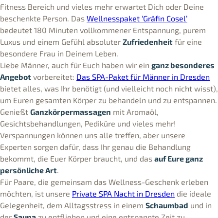
Fitness Bereich und vieles mehr erwartet Dich oder Deine
beschenkte Person. Das
Wellnesspaket ‘Gräfin Cosel’
bedeutet 180 Minuten vollkommener Entspannung, purem
Luxus und einem Gefühl absoluter
Zufriedenheit
für eine
besondere Frau in Deinem Leben.
Liebe Männer, auch für Euch haben wir ein
ganz besonderes
Angebot
vorbereitet:
Das SPA-Paket für Männer in Dresden
bietet alles, was Ihr benötigt (und vielleicht noch nicht wisst),
um Euren gesamten Körper zu behandeln und zu entspannen.
Genießt
Ganzkörpermassagen
mit Aromaöl,
Gesichtsbehandlungen, Pediküre und vieles mehr!
Verspannungen können uns alle treffen, aber unsere
Experten sorgen dafür, dass Ihr genau die Behandlung
bekommt, die Euer Körper braucht, und das
auf Eure ganz
persönliche Art
.
Für Paare, die gemeinsam das Wellness-Geschenk erleben
möchten, ist unsere
Private SPA Nacht in Dresden
die ideale
Gelegenheit, dem Alltagsstress in einem
Schaumbad
und in
der
Sauna
zu entfliehen und eine entspannte Zeit zu