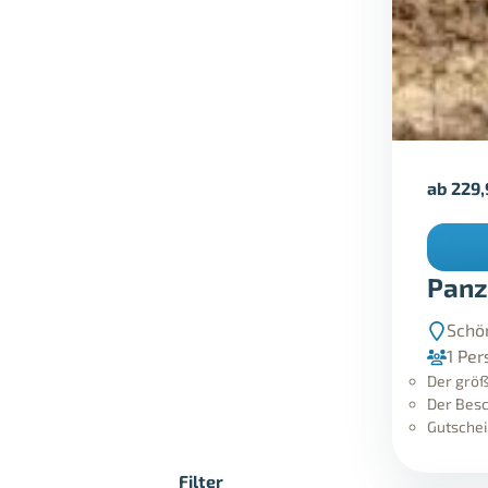
ab
229
Panz
Schö
1 Per
Der größ
Der Besc
Gutschei
Filter