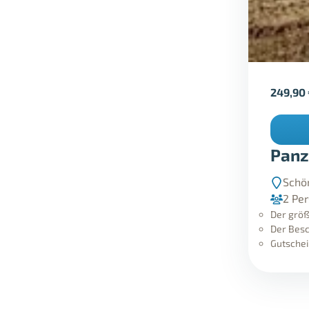
249,90
Panz
Schö
2 Pe
Der größ
Der Besc
Gutschei