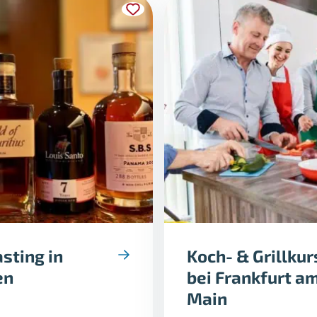
sting in
Koch- & Grillkur
en
bei Frankfurt a
Main