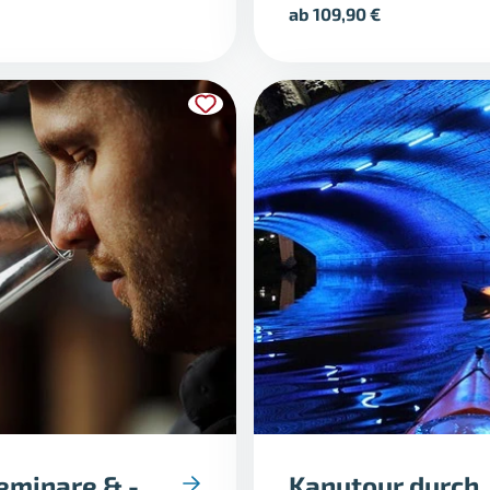
ab
109,90
€
eminare & -
Kanutour durch