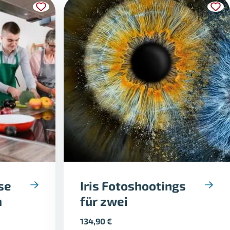
se
Iris Fotoshootings
m
für zwei
134,90
€