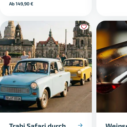
Ab
149,90
€
Trabi Safari durch
Weins