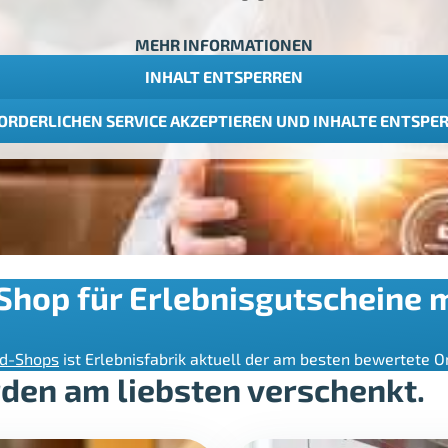
MEHR INFORMATIONEN
INHALT ENTSPERREN
ORDERLICHEN SERVICE AKZEPTIEREN UND INHALTE ENTSPE
-Shop für Erlebnisgutscheine
ed-Shops
ist Erlebnisfabrik aktuell der am besten bewertete O
den am liebsten verschenkt.