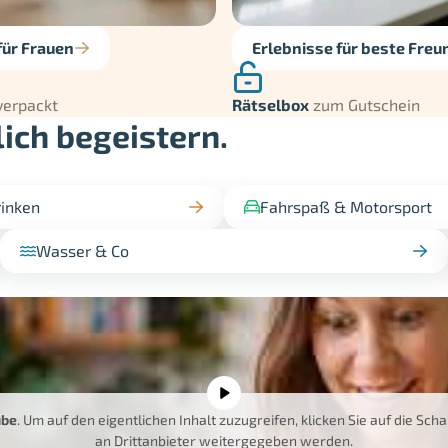
für Frauen
Erlebnisse für beste Freu
verpackt
Rätselbox
zum Gutschein
lich begeistern.
rinken
Fahrspaß & Motorsport
Wasser & Co
ube
. Um auf den eigentlichen Inhalt zuzugreifen, klicken Sie auf die Sch
an Drittanbieter weitergegeben werden.