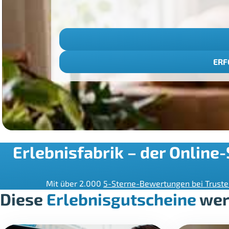
ERF
Erlebnisfabrik – der Online
Mit über 2.000
5-Sterne-Bewertungen bei Trust
Diese
Erlebnisgutscheine
wer