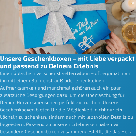
Unsere Geschenkboxen – mit Liebe verpackt
und passend zu Deinem Erlebnis
Einen Gutschein verschenkt selten allein – oft ergänzt man
ihn mit einem Blumenstrauß oder einer kleinen
Aufmerksamkeit und manchmal gehören auch ein paar
zusätzliche Besorgungen dazu, um die Überraschung für
Deinen Herzensmenschen perfekt zu machen. Unsere
Geschenkboxen bieten Dir die Möglichkeit, nicht nur ein
Lächeln zu schenken, sindern auch mit lebevollen Details zu
begeistern. Passend zu unseren Erlebnissen haben wir
besondere Geschenkboxen zusammengestellt, die das Herz