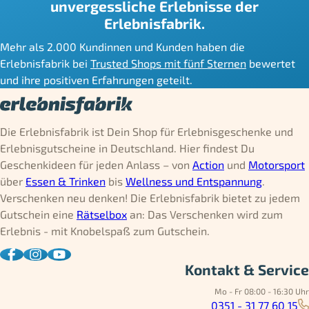
unvergessliche Erlebnisse der
Erlebnisfabrik.
Mehr als 2.000 Kundinnen und Kunden haben die
Erlebnisfabrik bei
Trusted Shops mit fünf Sternen
bewertet
und ihre positiven Erfahrungen geteilt.
Die Erlebnisfabrik ist Dein Shop für Erlebnisgeschenke und
Erlebnisgutscheine in Deutschland. Hier findest Du
Geschenkideen für jeden Anlass – von
Action
und
Motorsport
über
Essen & Trinken
bis
Wellness und Entspannung
.
Verschenken neu denken! Die Erlebnisfabrik bietet zu jedem
Gutschein eine
Rätselbox
an: Das Verschenken wird zum
Erlebnis - mit Knobelspaß zum Gutschein.
Kontakt & Service
Mo - Fr 08:00 - 16:30 Uhr
0351 - 31 77 60 15