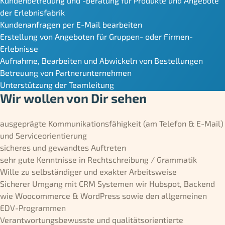
Kundenbetreuung und -beratung für Produkte und Angebote
der Erlebnisfabrik
Kundenanfragen per E-Mail bearbeiten
Erstellung von Angeboten für Gruppen- oder Firmen-
Erlebnisse
Aufnahme, Bearbeiten und Abwickeln von Bestellungen
Betreuung von Partnerunternehmen
Unterstützung der Teamleitung
Wir wollen von Dir sehen
ausgeprägte Kommunikationsfähigkeit (am Telefon & E-Mail)
und Serviceorientierung
sicheres und gewandtes Auftreten
sehr gute Kenntnisse in Rechtschreibung / Grammatik
Wille zu selbständiger und exakter Arbeitsweise
Sicherer Umgang mit CRM Systemen wir Hubspot, Backend
wie Woocommerce & WordPress sowie den allgemeinen
EDV-Programmen
Verantwortungsbewusste und qualitätsorientierte