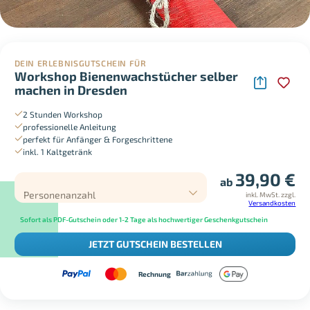
DEIN ERLEBNISGUTSCHEIN FÜR
Workshop Bienenwachstücher selber
machen in Dresden
2 Stunden Workshop
professionelle Anleitung
perfekt für Anfänger & Forgeschrittene
inkl. 1 Kaltgetränk
39,90
€
ab
Personenanzahl
inkl. MwSt.
zzgl.
Versandkosten
Sofort als PDF-Gutschein oder 1-2 Tage als hochwertiger Geschenkgutschein
JETZT GUTSCHEIN BESTELLEN
Rechnung