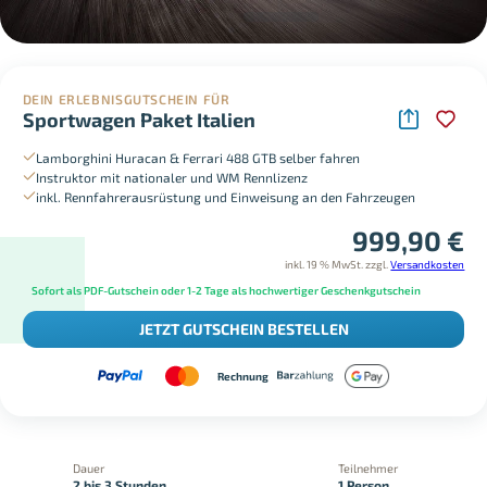
DEIN ERLEBNISGUTSCHEIN FÜR
Sportwagen Paket Italien
Lamborghini Huracan & Ferrari 488 GTB selber fahren
Instruktor mit nationaler und WM Rennlizenz
inkl. Rennfahrerausrüstung und Einweisung an den Fahrzeugen
999,90
€
inkl. 19 % MwSt.
zzgl.
Versandkosten
Sofort als PDF-Gutschein oder 1-2 Tage als hochwertiger Geschenkgutschein
JETZT GUTSCHEIN BESTELLEN
Rechnung
Dauer
Teilnehmer
2 bis 3 Stunden
1 Person