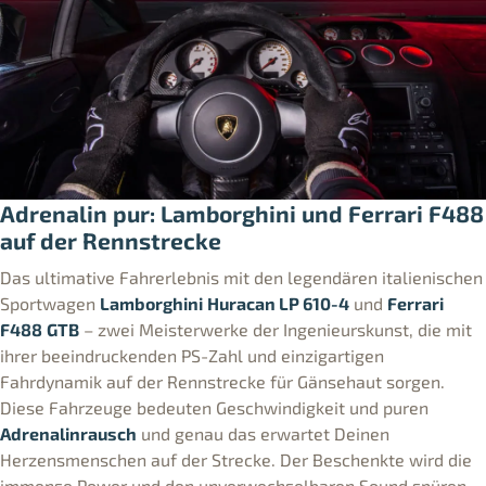
Adrenalin pur: Lamborghini und Ferrari F488
auf der Rennstrecke
Das ultimative Fahrerlebnis mit den legendären italienischen
Sportwagen
Lamborghini
Huracan LP 610-4
und
Ferrari
F488
GTB
– zwei Meisterwerke der Ingenieurskunst, die mit
ihrer beeindruckenden PS-Zahl und einzigartigen
Fahrdynamik auf der Rennstrecke für Gänsehaut sorgen.
Diese Fahrzeuge bedeuten Geschwindigkeit und puren
Adrenalinrausch
und genau das erwartet Deinen
Herzensmenschen auf der Strecke. Der Beschenkte wird die
immense Power und den unverwechselbaren Sound spüren,