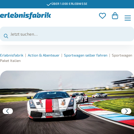
ÜBER 1.000 ERLEBNISSE
Erlebnisfabrik
|
Action & Abenteuer
|
Sportwagen selber fahren
|
Sportwagen
Paket Italien