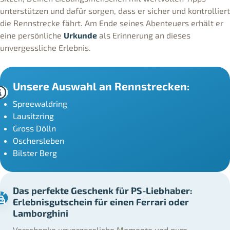
unterstützen und dafür sorgen, dass er sicher und kontrolliert
die Rennstrecke fährt. Am Ende seines Abenteuers erhält er
eine persönliche
Urkunde
als Erinnerung an dieses
unvergessliche Erlebnis.
Unsere Auswahl an Rennstrecken:
Spreewaldring
Lausitzring
Gross Dölln
Oschersleben
Bilster Berg
Das perfekte Geschenk für PS-Liebhaber:
Erlebnisgutschein für einen Ferrari oder
Lamborghini
Verschenke unvergessliche Momente und pure