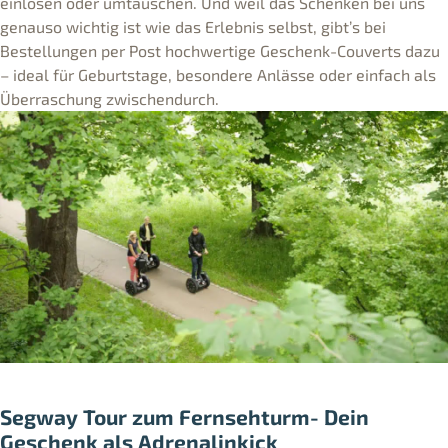
einlösen oder umtauschen. Und weil das Schenken bei uns
genauso wichtig ist wie das Erlebnis selbst, gibt’s bei
Bestellungen per Post hochwertige Geschenk-Couverts dazu
– ideal für Geburtstage, besondere Anlässe oder einfach als
Überraschung zwischendurch.
Segway Tour zum Fernsehturm- Dein
Geschenk als Adrenalinkick