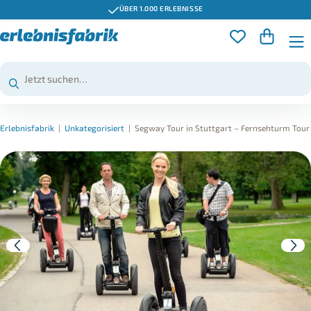
ÜBER 1.000 ERLEBNISSE
Erlebnisfabrik
|
Unkategorisiert
|
Segway Tour in Stuttgart – Fernsehturm Tour