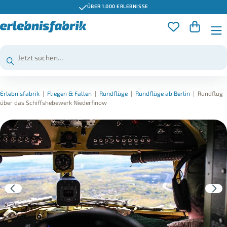
GUTSCHEINE 3 JAHRE GÜLTIG
Erlebnisfabrik
|
Fliegen & Fallen
|
Rundflüge
|
Rundflüge ab Berlin
|
Rundflug
über das Schiffshebewerk Niederfinow