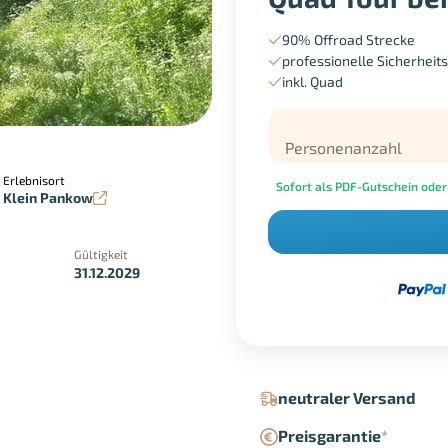
90% Offroad Strecke
professionelle Sicherheit
inkl. Quad
Personenanzahl
Erlebnisort
Sofort als PDF-Gutschein oder
Klein Pankow
Gültigkeit
31.12.2029
in der Geschäftsstelle
Google Pay
neutraler Versand
Preisgarantie
*