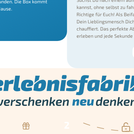
runden. Die Box kommt
kannst, ohne selbst zu fa
Hause.
Richtige für Euch! Als Be
Dein Lieblingsmensch Dic
chauffiert. Das perfekte
erleben und jede Sekunde