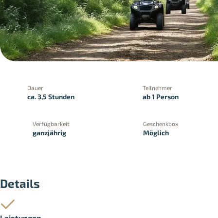
Dauer
Teilnehmer
ca. 3,5 Stunden
ab 1 Person
Verfügbarkeit
Geschenkbox
ganzjährig
Möglich
PayPal
Kreditkartenzahlung
Zahlung 
Details
Leistungen