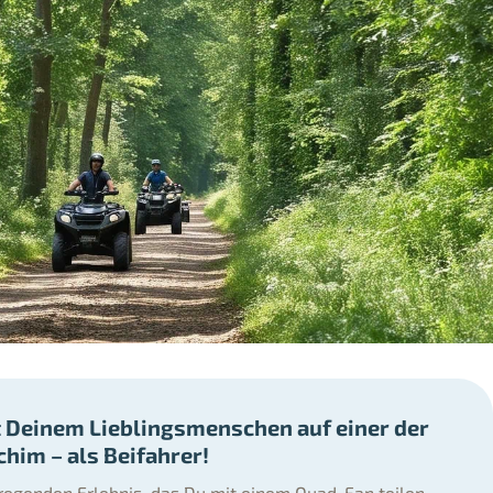
 Deinem Lieblingsmenschen auf einer der
him – als Beifahrer!
regenden Erlebnis, das Du mit einem Quad-Fan teilen