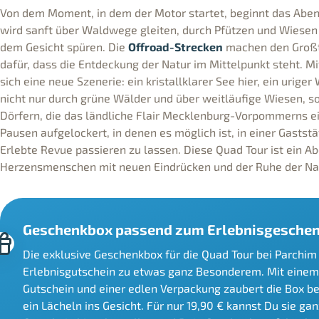
Von dem Moment, in dem der Motor startet, beginnt das Aben
wird sanft über Waldwege gleiten, durch Pfützen und Wiesen
dem Gesicht spüren. Die
Offroad-Strecken
machen den Großte
dafür, dass die Entdeckung der Natur im Mittelpunkt steht. M
sich eine neue Szenerie: ein kristallklarer See hier, ein urige
nicht nur durch grüne Wälder und über weitläufige Wiesen, s
Dörfern, die das ländliche Flair Mecklenburg-Vorpommerns ei
Pausen aufgelockert, in denen es möglich ist, in einer Gastst
Erlebte Revue passieren zu lassen. Diese Quad Tour ist ein A
Herzensmenschen mit neuen Eindrücken und der Ruhe der Nat
Geschenkbox passend zum Erlebnisgeschen
Die exklusive Geschenkbox für die Quad Tour bei Parchi
Erlebnisgutschein zu etwas ganz Besonderem. Mit einem
Gutschein und einer edlen Verpackung zaubert die Box b
ein Lächeln ins Gesicht. Für nur 19,90 € kannst Du sie g