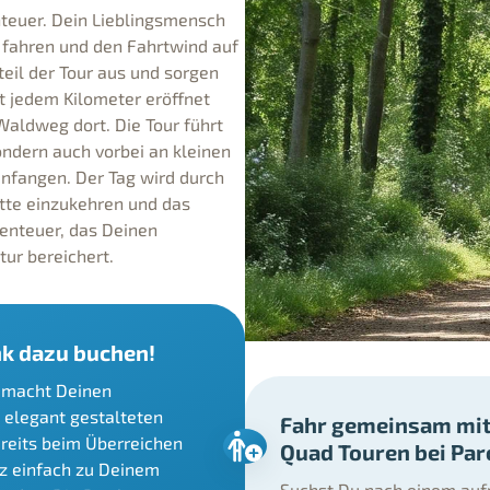
teuer. Dein Lieblingsmensch
 fahren und den Fahrtwind auf
il der Tour aus und sorgen
it jedem Kilometer eröffnet
r Waldweg dort. Die Tour führt
ondern auch vorbei an kleinen
nfangen. Der Tag wird durch
ätte einzukehren und das
benteuer, das Deinen
ur bereichert.
k dazu buchen!
m macht Deinen
 elegant gestalteten
Fahr gemeinsam mit
ereits beim Überreichen
Quad Touren bei Parc
anz einfach zu Deinem
Suchst Du nach einem auf