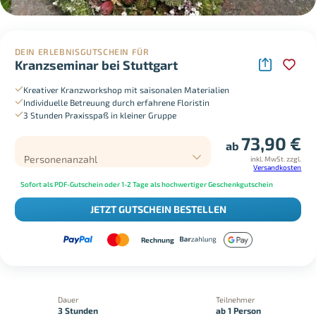
DEIN ERLEBNISGUTSCHEIN FÜR
Kranzseminar bei Stuttgart
Kreativer Kranzworkshop mit saisonalen Materialien
Individuelle Betreuung durch erfahrene Floristin
3 Stunden Praxisspaß in kleiner Gruppe
73,90
€
ab
Personenanzahl
inkl. MwSt.
zzgl.
Versandkosten
Sofort als PDF-Gutschein oder 1-2 Tage als hochwertiger Geschenkgutschein
JETZT GUTSCHEIN BESTELLEN
Rechnung
Dauer
Teilnehmer
3 Stunden
ab 1 Person