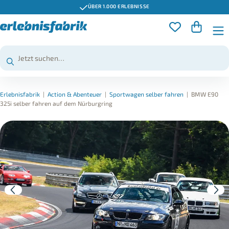
ÜBER 1.000 ERLEBNISSE
Erlebnisfabrik
|
Action & Abenteuer
|
Sportwagen selber fahren
|
BMW E90
325i selber fahren auf dem Nürburgring