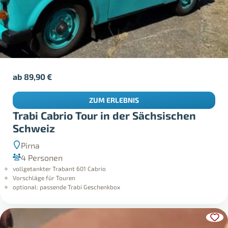
ab
89,90
€
ZUM ERLEBNIS
Trabi Cabrio Tour in der Sächsischen
Schweiz
Pirna
4 Personen
vollgetankter Trabant 601 Cabrio
Vorschläge für Touren
optional: passende Trabi Geschenkbox