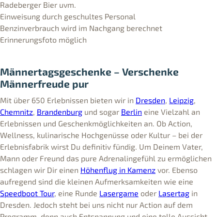
Radeberger Bier uvm.
Einweisung durch geschultes Personal
Benzinverbrauch wird im Nachgang berechnet
Erinnerungsfoto möglich
Männertagsgeschenke – Verschenke
Männerfreude pur
Mit über 650 Erlebnissen bieten wir in
Dresden
,
Leipzig
,
Chemnitz
,
Brandenburg
und sogar
Berlin
eine Vielzahl an
Erlebnissen und Geschenkmöglichkeiten an. Ob Action,
Wellness, kulinarische Hochgenüsse oder Kultur – bei der
Erlebnisfabrik wirst Du definitiv fündig. Um Deinem Vater,
Mann oder Freund das pure Adrenalingefühl zu ermöglichen
schlagen wir Dir einen
Höhenflug in Kamenz
vor. Ebenso
aufregend sind die kleinen Aufmerksamkeiten wie eine
Speedboot Tour
, eine Runde
Lasergame
oder
Lasertag
in
Dresden. Jedoch steht bei uns nicht nur Action auf dem
Programm, denn auch Entspannung und eine tolle Aussicht